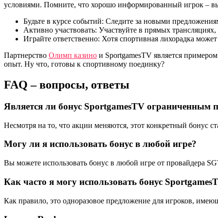
условиями. Помните, что хорошо информированный игрок – 
Будьте в курсе событий: Следите за новыми предложения
Активно участвовать: Участвуйте в прямых трансляциях, 
Играйте ответственно: Хотя спортивная лихорадка может 
Партнерство
Олимп казино
и SportgamesTV является примером
опыт. Ну что, готовы к спортивному поединку?
FAQ – вопросы, ответы
Является ли бонус SportgamesTV ограниченным 
Несмотря на то, что акции меняются, этот конкретный бонус с
Могу ли я использовать бонус в любой игре?
Вы можете использовать бонус в любой игре от провайдера S
Как часто я могу использовать бонус Sportgames
Как правило, это одноразовое предложение для игроков, имею