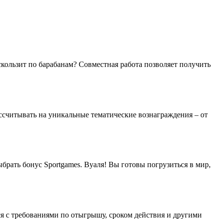
скользит по барабанам? Совместная работа позволяет получить
ссчитывать на уникальные тематические вознаграждения – от
брать бонус Sportgames. Вуаля! Вы готовы погрузиться в мир,
ся с требованиями по отыгрышу, сроком действия и другими