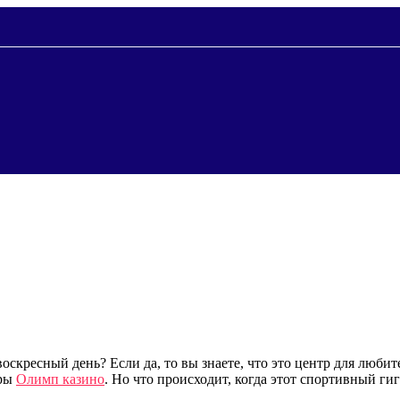
оскресный день? Если да, то вы знаете, что это центр для люб
иры
Олимп казино
. Но что происходит, когда этот спортивный г