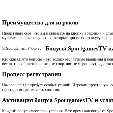
Преимущества для игроков
Представьте себе, что вы нажимаете на кнопку вращения и слы
мультисенсорные ощущения, которые придутся по вкусу как лю
Бонусы SportgamesTV н
Кто сказал, что бонусы – это только бесплатные вращения и к
бесплатных билетов на живые спортивные мероприятия до экс
Процесс регистрации
Начало игры не требует особых усилий. Игрокам просто нужно 
где спорт встречается со слотами.
Активация бонуса SportgamesTV и усло
Каждый бонус имеет свои условия. В то время как бонус от S