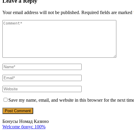
Leave a Reply
Your email address will not be published.
Required fields are marked
Save my name, email, and website in this browser for the next tim
Бонусы Номад Казино
Welcome бонус 100%